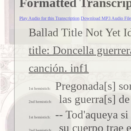
Formatted Transcrip
Play Audio for this Transcription
Download MP3 Audio Fil
Ballad Title Not Yet I
title: Doncella guerrer
canción. inf1
Pregonada[s] son
las guerra[s] d
-- Tod'aqueya si
su cuerpo trae e