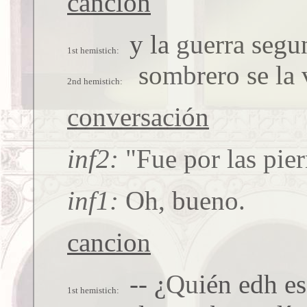
canción
y la guerra segu
sombrero se la 
conversación
inf2
"Fue por las pie
inf1
Oh, bueno.
cancion
-- ¿Quién edh es