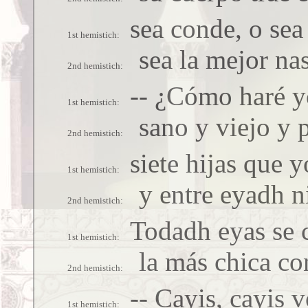
sea conde, o sea
sea la mejor na
-- ¿Cómo haré y
sano y viejo y 
siete hijas que y
y entre eyadh n
Todadh eyas se 
la más chica co
-- Cayis, cayis 