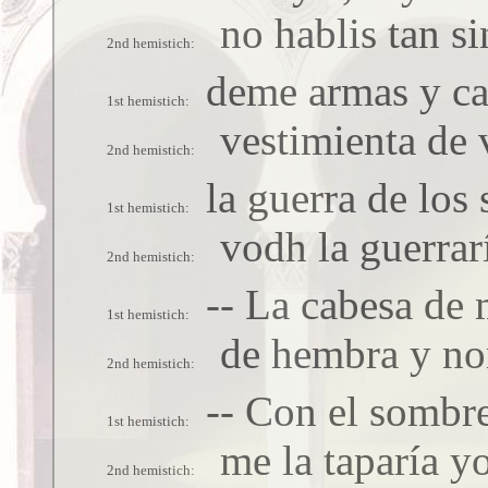
no hablis tan si
deme armas y c
vestimienta de 
la guerra de los
vodh la guerrar
-- La cabesa de 
de hembra y no
-- Con el sombr
me la taparía yo