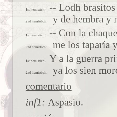
-- Lodh brasitos
y de hembra y 
-- Con la chaque
me los taparía y
Y a la guerra pr
ya los sien mo
comentario
inf1
Aspasio.